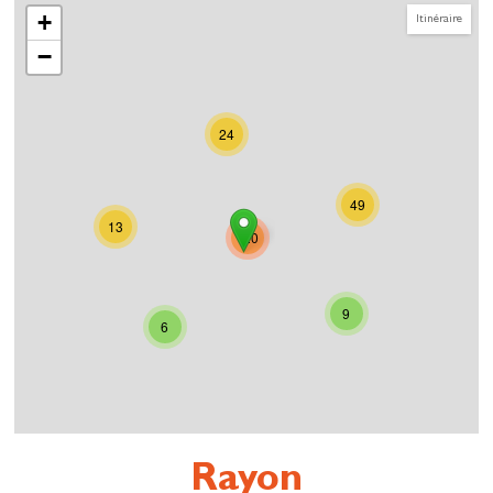
+
Itinéraire
−
24
49
13
120
9
6
Rayon