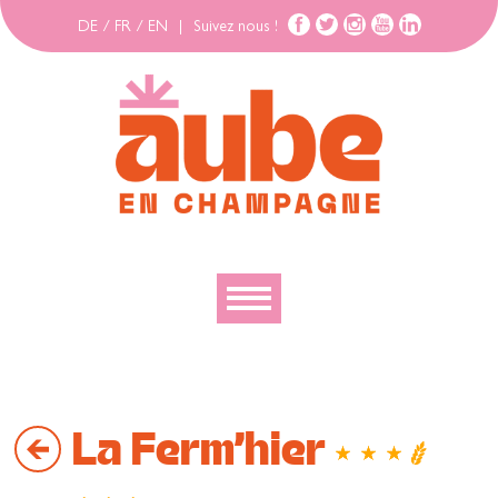
DE
/
FR
/
EN
|
Suivez nous !
Découvrir
Explorer
La Ferm'hier
Bouger
Se loger