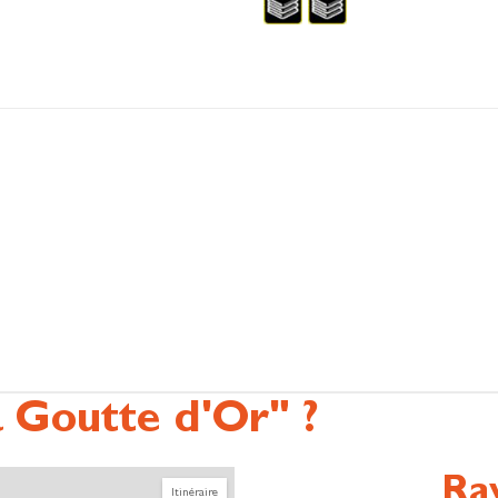
a Goutte d'Or" ?
Ra
Itinéraire