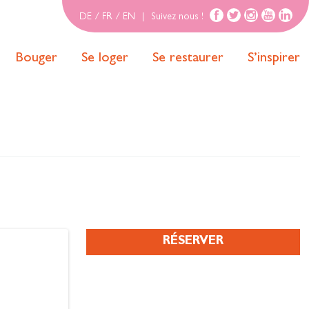
DE
/
FR
/
EN
|
Suivez nous !
Bouger
Se loger
Se restaurer
S’inspirer
RÉSERVER