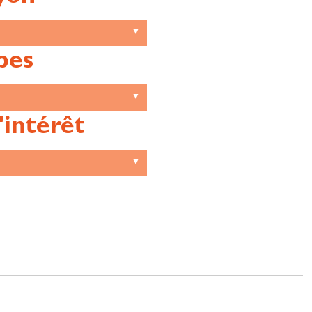
pes
'intérêt