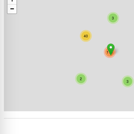
−
3
40
116
2
3