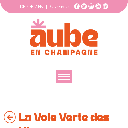
DE
/
FR
/
EN
|
Suivez nous !
Découvrir
Explorer
La Voie Verte des
Bouger
Se loger