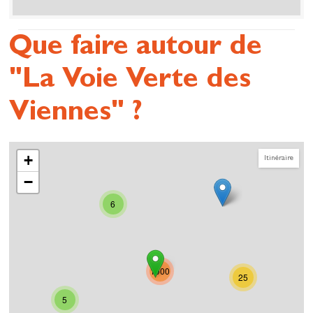
Que faire autour de
"La Voie Verte des
Viennes" ?
+
Itinéraire
−
6
1000
25
5