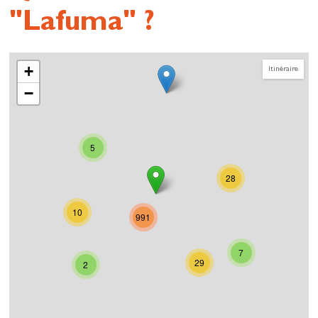
"Lafuma" ?
+
Itinéraire
−
5
28
10
991
7
29
2