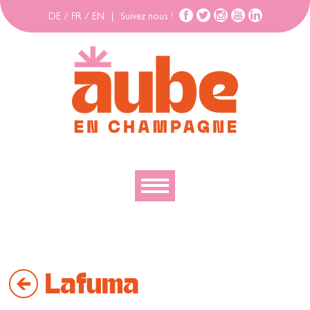
DE
/
FR
/
EN
|
Suivez nous !
Découvrir
Explorer
Lafuma
Bouger
Se loger