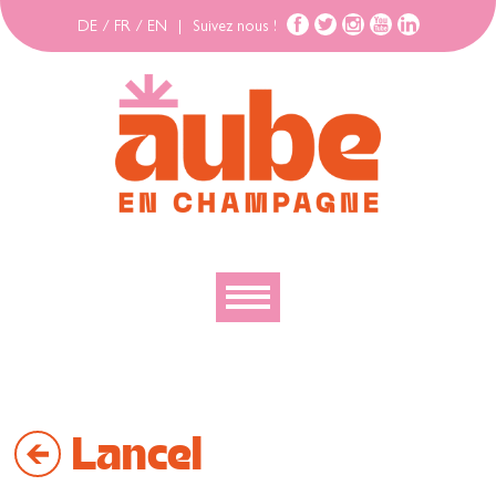
DE
/
FR
/
EN
|
Suivez nous !
Découvrir
Explorer
Lancel
Bouger
Se loger