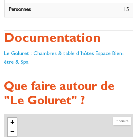
Chambre Millésime
Personnes
15
2 à 4 personnes
Repas
Documentation
Apéritif au Champagne
Plat
Plateau de fromage
Le Goluret : Chambres & table d´hôtes Espace Bien-
Dessert
être & Spa
Boissons
Menu d’hiver (novembre à avril) : 28€
Que faire autour de
Menu d’été (mai à octobre) : 32€
"Le Goluret" ?
+
Itinéraire
−