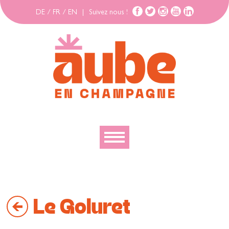
DE
/
FR
/
EN
|
Suivez nous !
Découvrir
Explorer
Le Goluret
Bouger
Se loger