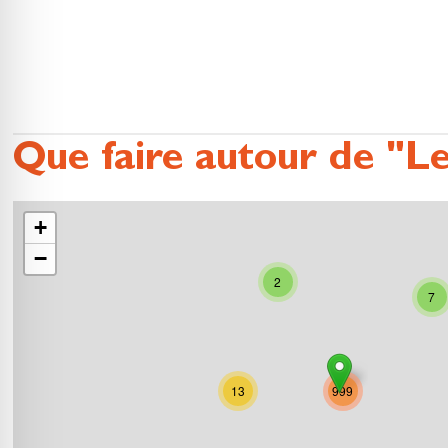
Que faire autour de "Le
+
−
2
7
13
999