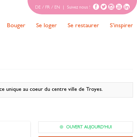
DE
/
FR
/
EN
|
Suivez nous !
Bouger
Se loger
Se restaurer
S’inspirer
nce unique au coeur du centre ville de Troyes.
OUVERT AUJOURD'HUI