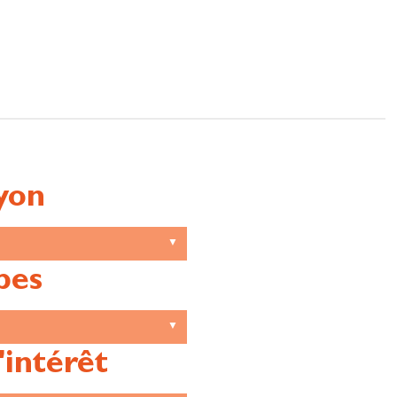
yon
pes
'intérêt