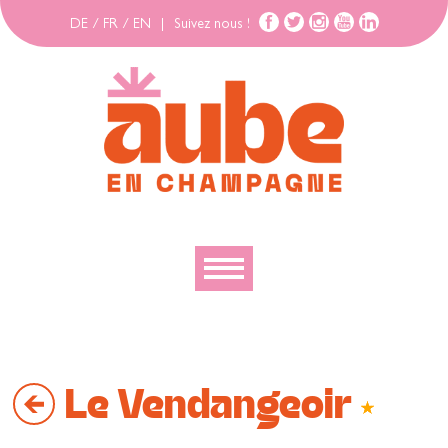
DE
/
FR
/
EN
|
Suivez nous !
Découvrir
Explorer
Le Vendangeoir
Bouger
Se loger