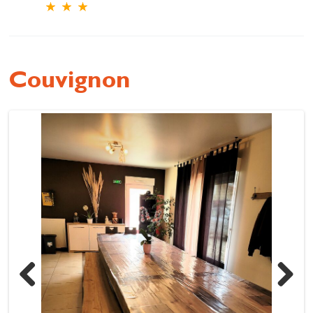
Se restaurer
S’inspirer
Couvignon
Previous
Next