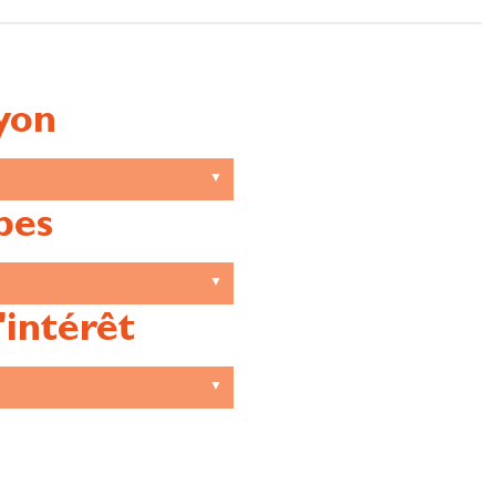
yon
pes
'intérêt