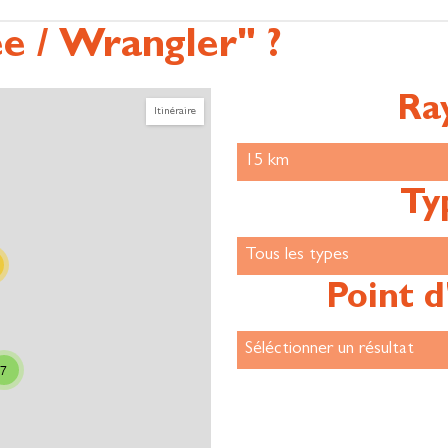
e / Wrangler" ?
Ra
Itinéraire
Ty
Point d
7