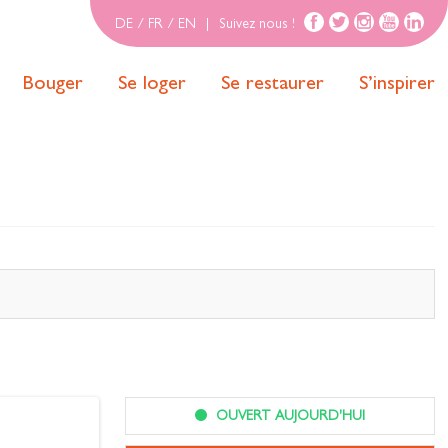
DE
/
FR
/
EN
|
Suivez nous !
Bouger
Se loger
Se restaurer
S’inspirer
OUVERT AUJOURD'HUI