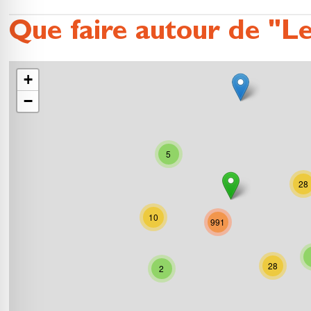
Que faire autour de "Le
+
−
5
28
10
991
28
2