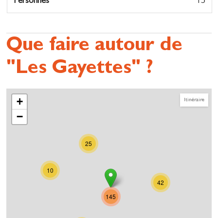
Personnes
15
Que faire autour de
"Les Gayettes" ?
+
Itinéraire
−
25
10
42
145