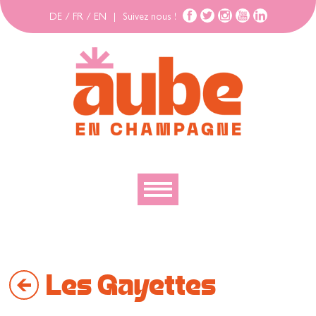
DE
/
FR
/
EN
|
Suivez nous !
Découvrir
Explorer
Les Gayettes
Bouger
Se loger