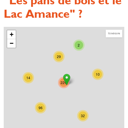
"Les pans de bois et le
Lac Amance" ?
+
Itinéraire
−
2
29
10
14
229
96
32