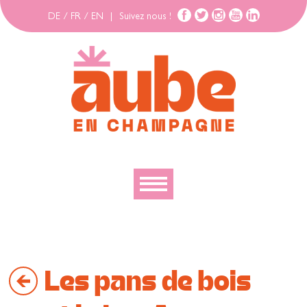
DE
/
FR
/
EN
|
Suivez nous !
Découvrir
Explorer
Les pans de bois
Bouger
Se loger