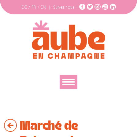
DE
/
FR
/
EN
|
Suivez nous !
Découvrir
Explorer
Marché de
Bouger
Se loger