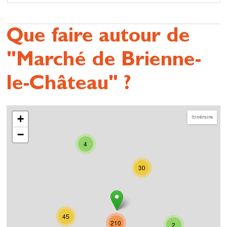
Que faire autour de
"Marché de Brienne-
le-Château" ?
+
Itinéraire
−
4
30
45
210
2