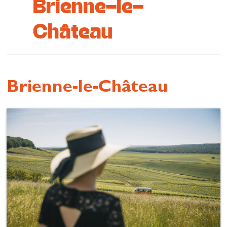
Brienne-le-
Se restaurer
Château
S’inspirer
Brienne-le-Château