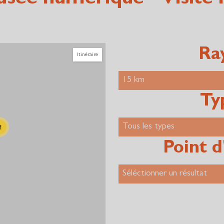
ée numérique - Visite li
Ra
Itinéraire
Ty
1
Point d