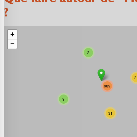
Que faire autour de "Mus
?
+
−
2
2
989
9
31