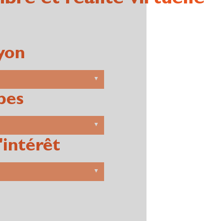
bre et réalité virtuelle"
yon
pes
'intérêt