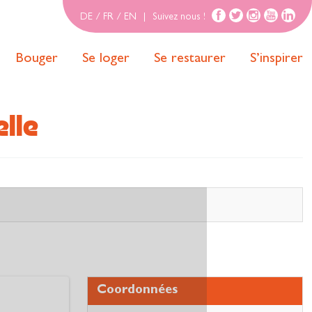
DE
/
FR
/
EN
|
Suivez nous !
Bouger
Se loger
Se restaurer
S’inspirer
elle
Coordonnées