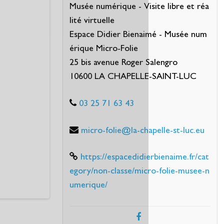
Musée numérique - Visite libre et réa
lité virtuelle
Espace Didier Bienaimé - Musée num
érique Micro-Folie
25 bis avenue Roger Salengro
10600 LA CHAPELLE-SAINT-LUC
03 25 71 63 43
micro-folie@la-chapelle-st-luc.eu
https://espacedidierbienaime.fr/cat
egory/non-classe/micro-folie-musee-n
umerique/