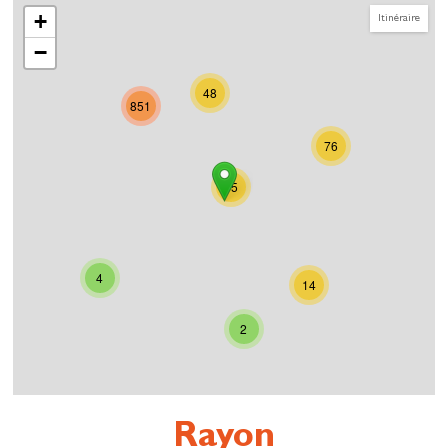
+
Itinéraire
−
48
851
76
95
4
14
2
Rayon