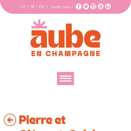
DE
/
FR
/
EN
|
Suivez nous !
Découvrir
Explorer
Pierre et
Bouger
Se loger