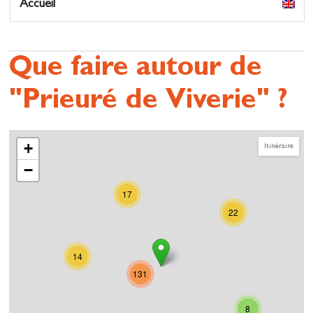
Accueil
Que faire autour de
"Prieuré de Viverie" ?
+
Itinéraire
−
17
22
14
131
8