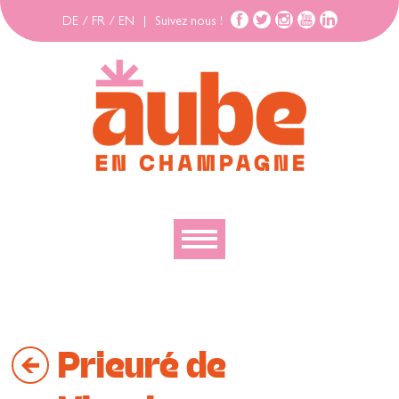
DE
/
FR
/
EN
|
Suivez nous !
Découvrir
Explorer
Prieuré de
Bouger
Se loger