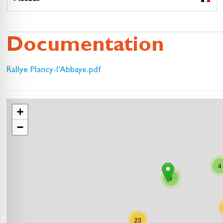
Documentation
Rallye Plancy-l'Abbaye.pdf
+
−
4
9
23