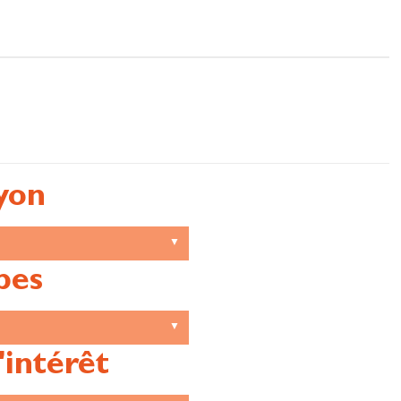
yon
pes
'intérêt