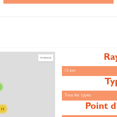
Ra
Itinéraire
Ty
Point d
11