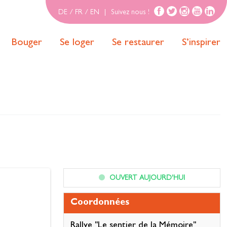
DE
/
FR
/
EN
|
Suivez nous !
Bouger
Se loger
Se restaurer
S’inspirer
OUVERT AUJOURD'HUI
Coordonnées
Rallye "Le sentier de la Mémoire"