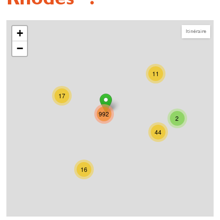
Rhodes" ?
+
Itinéraire
−
11
17
992
2
44
16