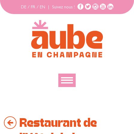
DE
/
FR
/
EN
|
Suivez nous !
Découvrir
Explorer
Restaurant de
Bouger
Se loger