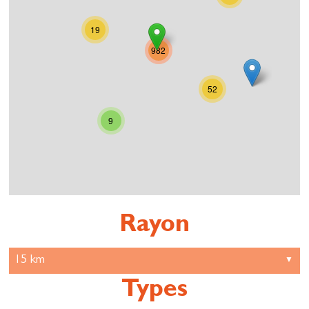
19
982
52
9
Rayon
Types