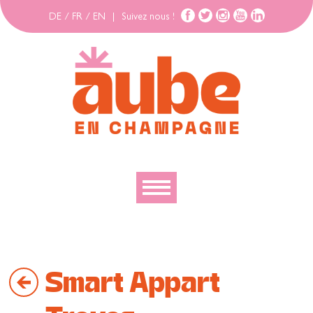
DE
/
FR
/
EN
|
Suivez nous !
Découvrir
Explorer
Smart Appart
Bouger
Se loger