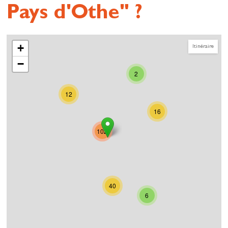
Pays d'Othe" ?
+
Itinéraire
−
2
12
16
102
40
6