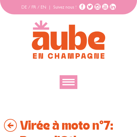
DE
/
FR
/
EN
|
Suivez nous !
Découvrir
Explorer
Virée à moto n°7:
Bouger
Se loger