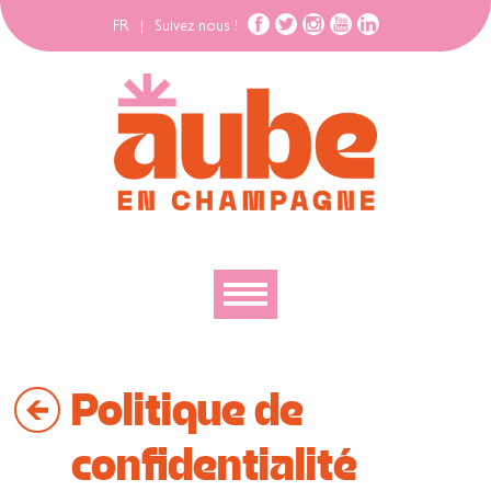
FR
|
Suivez nous !
Découvrir
Politique de
Explorer
Bouger
confidentialité
Se loger