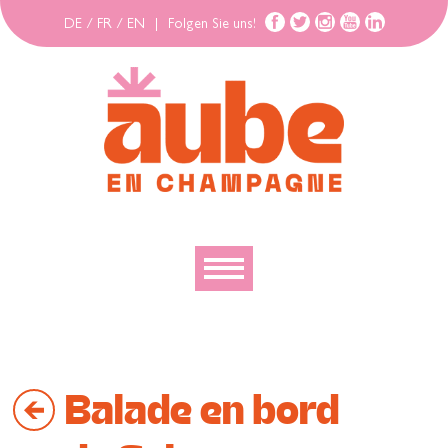
DE
/
FR
/
EN
|
Folgen Sie uns!
Entdecken
Erforschen
Balade en bord
Bewegen
Gehäuse