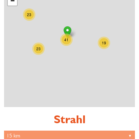
−
23
41
19
23
Strahl