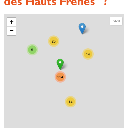
des Hauts Frenes" ?
+
Route
−
25
5
14
114
14