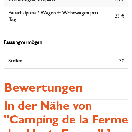
Wohnwagen Stellplatz
18 €
Pauschalpreis ? Wagen + Wohnwagen pro
23 €
Tag
Pauschalpreis Wohnmobil
3 €
Fassungvermögen
Pauschalpreis ? Kind pro Tag
4 €
Pauschalpreis ? Tier pro Tag
2 €
Stellen
30
Personne supplémentaire
5 €
Bewertungen
Pauschalpreis ? Stromanschluss pro Tag
7 €
Electricité pour peronne supplémentaire
In der Nähe von
"Camping de la Ferme