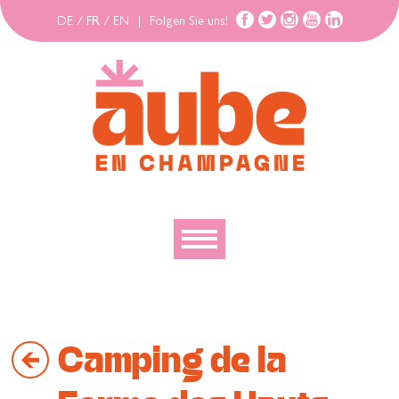
DE
/
FR
/
EN
|
Folgen Sie uns!
Entdecken
Erforschen
Camping de la
Bewegen
Gehäuse