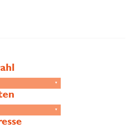
ahl
ten
resse