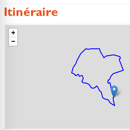
Itinéraire
+
−