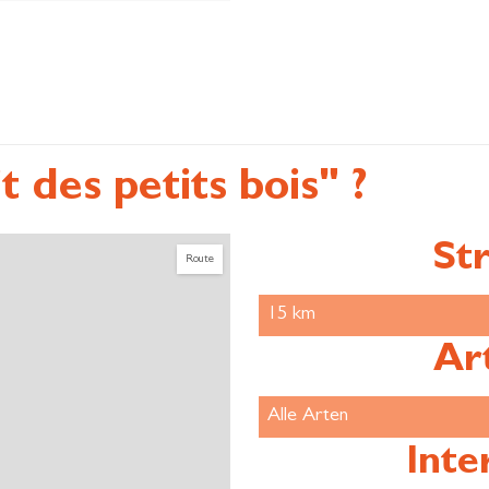
 des petits bois" ?
Str
Route
Ar
Inte