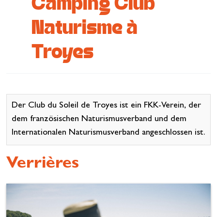
Camping Club
Wiederherstellen
Naturisme à
Lass dich inspirieren
Troyes
Der Club du Soleil de Troyes ist ein FKK-Verein, der
dem französischen Naturismusverband und dem
Internationalen Naturismusverband angeschlossen ist.
Verrières