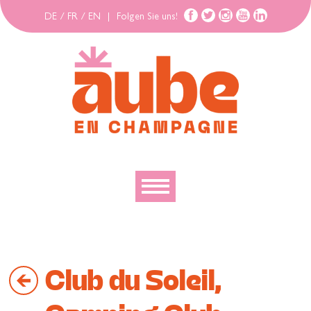
DE
/
FR
/
EN
|
Folgen Sie uns!
Entdecken
Erforschen
Club du Soleil,
Bewegen
Gehäuse