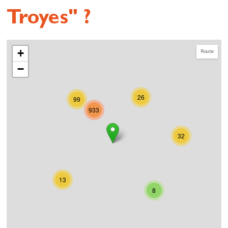
Troyes" ?
+
Route
−
26
99
933
32
13
8