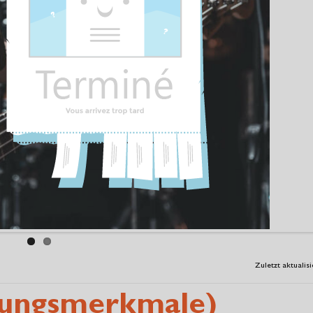
Zuletzt aktualis
tungsmerkmale)