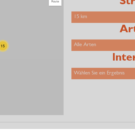
Str
Route
Ar
15
Inte