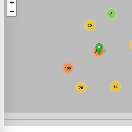
+
−
2
30
212
106
32
26