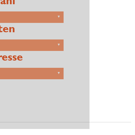
ahl
ten
resse