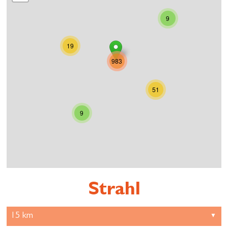
9
19
983
51
9
Strahl