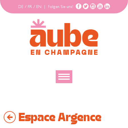
DE
/
FR
/
EN
|
Folgen Sie uns!
Entdecken
Erforschen
Espace Argence
Bewegen
Gehäuse