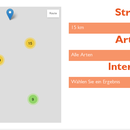
Str
Route
Ar
15
9
Inte
9