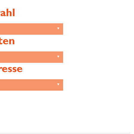
ahl
ten
resse