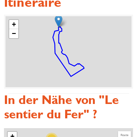
Itinéraire
+
−
In der Nähe von "Le
sentier du Fer" ?
+
Route