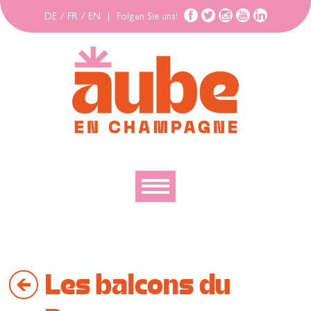
DE
/
FR
/
EN
|
Folgen Sie uns!
Entdecken
Erforschen
Les balcons du
Bewegen
Gehäuse