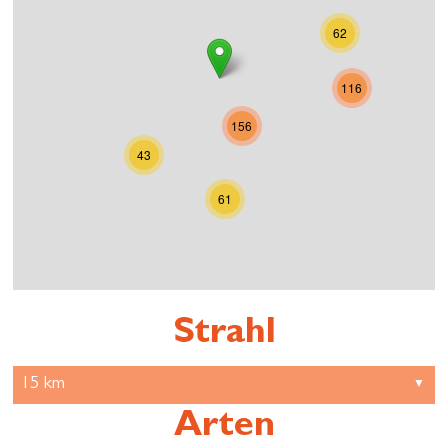
62
116
156
43
61
Strahl
Arten