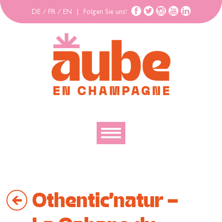
DE
/
FR
/
EN
|
Folgen Sie uns!
Entdecken
Erforschen
Othentic'natur -
Bewegen
Gehäuse