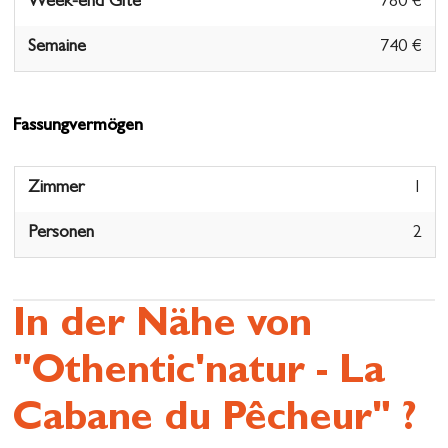
Week-end Gite
780 €
Semaine
740 €
Fassungvermögen
Zimmer
1
Personen
2
In der Nähe von
"Othentic'natur - La
Cabane du Pêcheur" ?