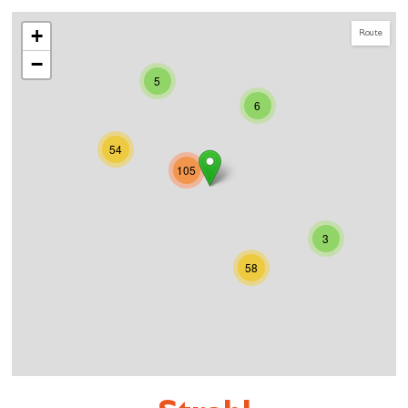
+
Route
−
5
6
54
105
3
58