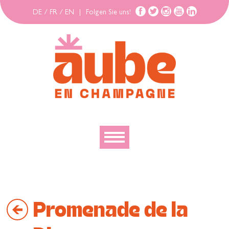
DE
/
FR
/
EN
|
Folgen Sie uns!
Entdecken
Erforschen
Promenade de la
Bewegen
Gehäuse