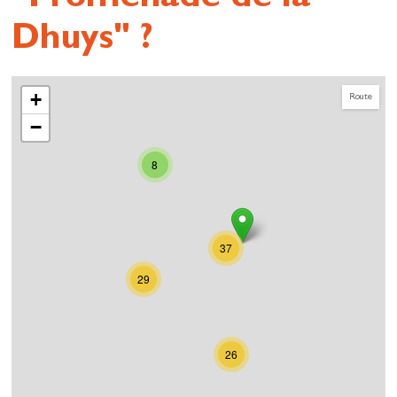
Dhuys" ?
+
Route
−
8
37
29
26