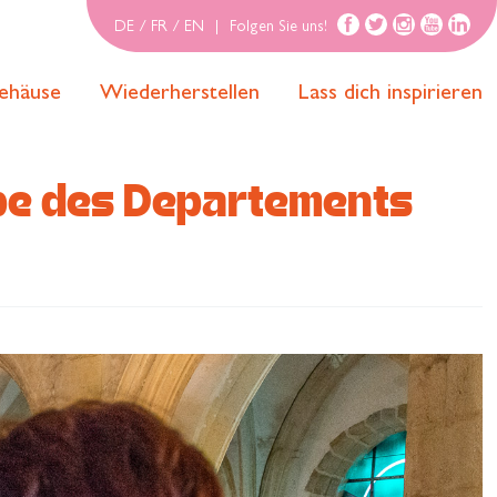
DE
/
FR
/
EN
|
Folgen Sie uns!
ehäuse
Wiederherstellen
Lass dich inspirieren
rbe des Departements