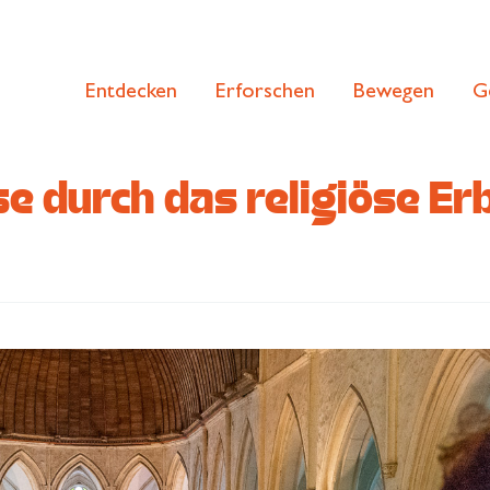
Entdecken
Erforschen
Bewegen
G
e durch das religiöse E