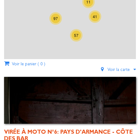
11
41
97
57
Voir le panier (
0
)
Voir la carte
VIRÉE À MOTO N°6: PAYS D'ARMANCE - CÔTE
DES BAR