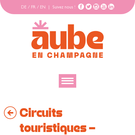
DE
/
FR
/
EN
|
Suivez nous !
Découvrir
Circuits
Explorer
Bouger
touristiques -
Se loger