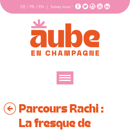
DE
/
FR
/
EN
|
Suivez nous !
Découvrir
Parcours Rachi :
Explorer
Bouger
La fresque de
Se loger