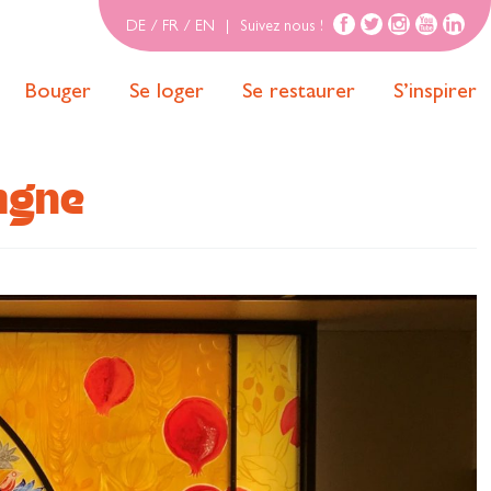
DE
/
FR
/
EN
|
Suivez nous !
Bouger
Se loger
Se restaurer
S’inspirer
pagne