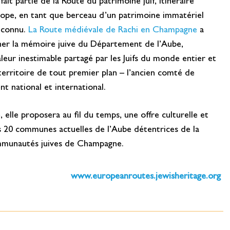
it partie de la Route du patrimoine juif, Itinéraire
rope, en tant que berceau d’un patrimoine immatériel
econnu.
La Route médiévale de Rachi en Champagne
a
nner la mémoire juive du Département de l’Aube,
leur inestimable partagé par les Juifs du monde entier et
territoire de tout premier plan – l’ancien comté de
 national et international.
, elle proposera au fil du temps, une offre culturelle et
es 20 communes actuelles de l’Aube détentrices de la
munautés juives de Champagne.
www.europeanroutes.jewisheritage.org