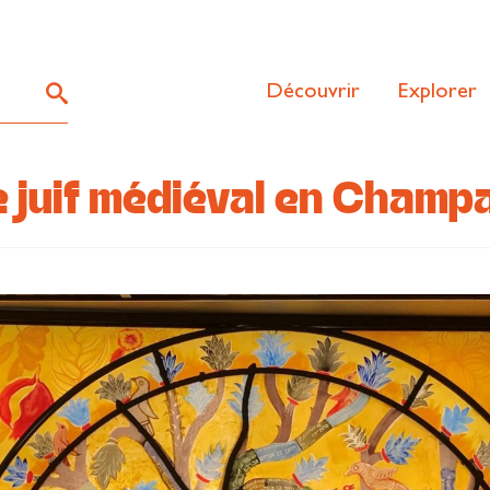
Découvrir
Explorer
ne juif médiéval en Cham