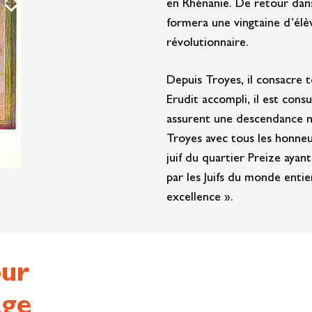
en Rhénanie. De retour dans 
formera une vingtaine d’élè
révolutionnaire.
Depuis Troyes, il consacre 
Erudit accompli, il est cons
assurent une descendance no
Troyes avec tous les honneur
juif du quartier Preize ayant
par les Juifs du monde ent
excellence ».
our
Âge