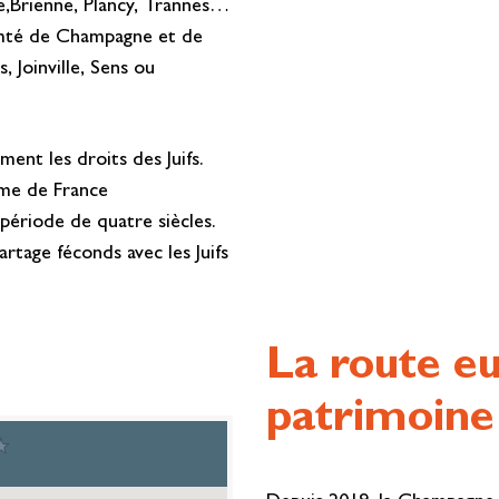
e,Brienne, Plancy, Trannes…
omté de Champagne et de
 Joinville, Sens ou
ent les droits des Juifs.
aume de France
ériode de quatre siècles.
tage féconds avec les Juifs
La route e
patrimoine 