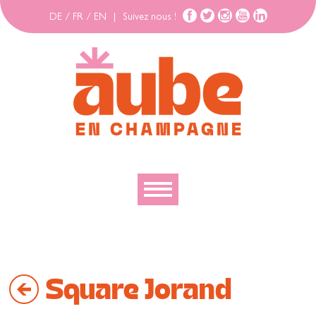
DE
/
FR
/
EN
|
Suivez nous !
Découvrir
Explorer
Square Jorand
Bouger
Se loger