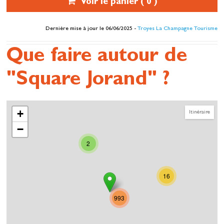
Voir le panier (
0
)
Dernière mise à jour le 06/06/2025 -
Troyes La Champagne Tourisme
Que faire autour de
"Square Jorand" ?
+
Itinéraire
−
2
16
993