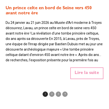
Un prince celte en bord de Seine vers 450
avant notre ère
Du 24 janvier au 21 juin 2026 au Musée d’Art moderne à Troyes
découvrez, Lavau, un prince celte en bord de seine vers 450
avant notre ère ! La révélation d'une tombe princière celtique,
dix ans après sa découverte En 2015, à Lavau, près de Troyes,
une équipe de l’Inrap dirigée par Bastien Dubuis met au jour une
découverte archéologique majeure « Une tombe princière
celtique datant d’environ 450 avant notre ère ». Après dix ans
de recherches, l’exposition présente pour la première fois au
public l’intégralité du mobilier princier restauré et plonge les
visiteurs au cœur de l’univers fascinant des élites…
En savoir
Lire la suite
plus»
1
2
3
4