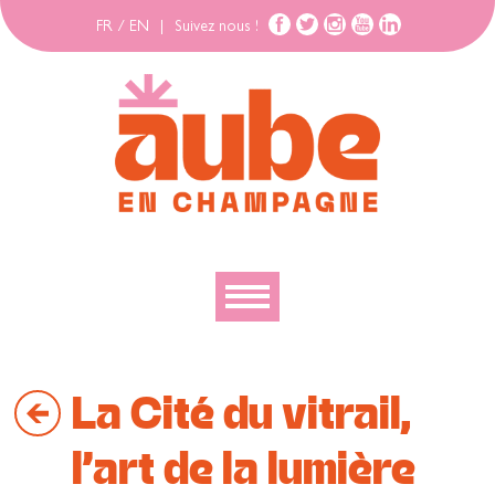
FR
/
EN
|
Suivez nous !
Découvrir
La Cité du vitrail,
Explorer
Bouger
l’art de la lumière
Se loger