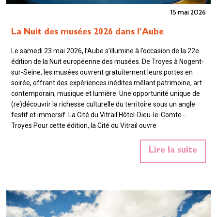
15 mai 2026
La Nuit des musées 2026 dans l’Aube
Le samedi 23 mai 2026, l’Aube s’illumine à l’occasion de la 22e
édition de la Nuit européenne des musées. De Troyes à Nogent-
sur-Seine, les musées ouvrent gratuitement leurs portes en
soirée, offrant des expériences inédites mêlant patrimoine, art
contemporain, musique et lumière. Une opportunité unique de
(re)découvrir la richesse culturelle du territoire sous un angle
festif et immersif. La Cité du Vitrail Hôtel-Dieu-le-Comte -
Troyes Pour cette édition, la Cité du Vitrail ouvre
exceptionnellement ses portes de 20h à minuit pour une
expérience inédite autour de la lumière et des couleurs. Dans
Lire la suite
l’atmosphère de la nuit tombante, profitez de visites…
En savoir
plus»