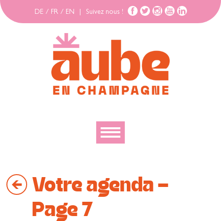
DE
/
FR
/
EN
|
Suivez nous !
Découvrir
Votre agenda -
Explorer
Bouger
Page 7
Se loger