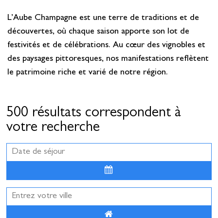
L’Aube Champagne est une terre de traditions et de
découvertes, où chaque saison apporte son lot de
festivités et de célébrations. Au cœur des vignobles et
des paysages pittoresques, nos manifestations reflètent
le patrimoine riche et varié de notre région.
500 résultats correspondent à
votre recherche
Août
2026
Lun
Mar
Mer
Jeu
Ven
Sam
Dim
27
28
29
30
31
1
2