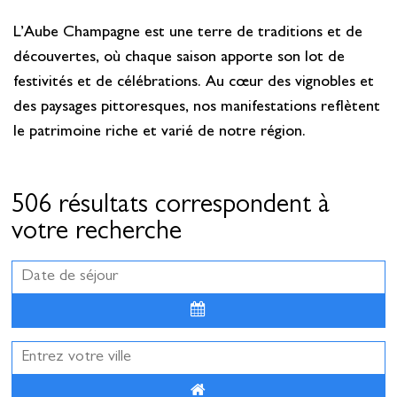
L’Aube Champagne est une terre de traditions et de
découvertes, où chaque saison apporte son lot de
festivités et de célébrations. Au cœur des vignobles et
des paysages pittoresques, nos manifestations reflètent
le patrimoine riche et varié de notre région.
506 résultats correspondent à
votre recherche
Août
2026
Lun
Mar
Mer
Jeu
Ven
Sam
Dim
27
28
29
30
31
1
2