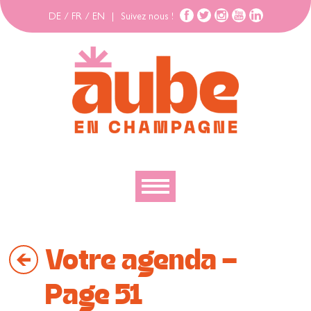
DE
/
FR
/
EN
|
Suivez nous !
Découvrir
Votre agenda -
Explorer
Bouger
Page 51
Se loger