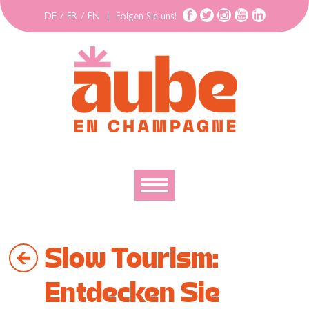
DE
/
FR
/
EN
|
Folgen Sie uns!
Entdecken
Slow Tourism:
Erforschen
Bewegen
Entdecken Sie
Gehäuse