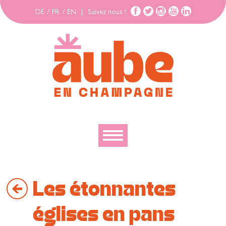
DE
/
FR
/
EN
|
Suivez nous !
Découvrir
Les étonnantes
Explorer
Bouger
églises en pans
Se loger