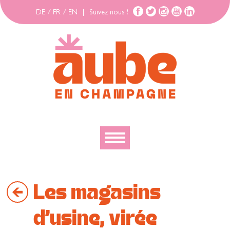
DE
/
FR
/
EN
|
Suivez nous !
Découvrir
Les magasins
Explorer
Bouger
d’usine, virée
Se loger