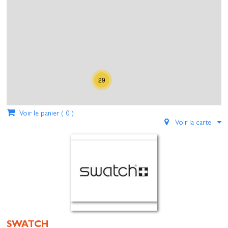
29
Voir le panier (
0
)
Voir la carte
SWATCH