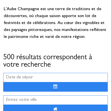
L’Aube Champagne est une terre de traditions et de
découvertes, où chaque saison apporte son lot de
festivités et de célébrations. Au cœur des vignobles et
des paysages pittoresques, nos manifestations reflètent
le patrimoine riche et varié de notre région.
500 résultats correspondent à
votre recherche
Août
2026
Lun
Mar
Mer
Jeu
Ven
Sam
Dim
27
28
29
30
31
1
2