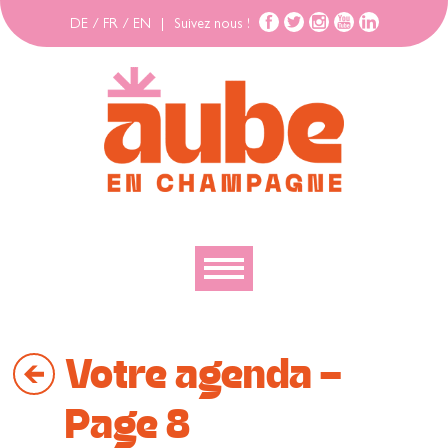
DE
/
FR
/
EN
|
Suivez nous !
Découvrir
Votre agenda -
Explorer
Bouger
Page 8
Se loger