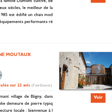
a famille Dumont cultive, de
eux siècles, le meilleur de la
1985 est édifié un chais mod
équipements performants ré
NE MOUTAUX
culée sur 22 avis
(FairGuest)
mant village de Bligny, dans
Voir
olie demeure de pierre typiq
tecture locale : bienvenue à l