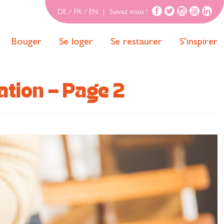
DE
/
FR
/
EN
|
Suivez nous !
Bouger
Se loger
Se restaurer
S’inspirer
ation - Page 2