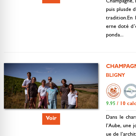
Champagne, l
puis plusde d
tradition.En 
erne doté d’
ponda...
CHAMPAG
BLIGNY
9.95
/ 10 cal
Dans le char
Voir
l’Aube, une j
ue de l’archi