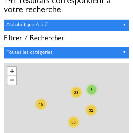
141 résultats correspondent à
votre recherche
Filtrer / Rechercher
+
−
5
23
15
32
66