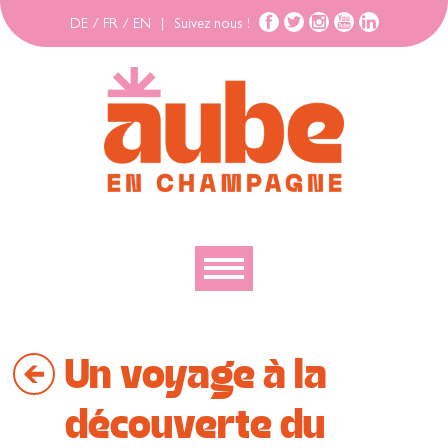
DE
/
FR
/
EN
|
Suivez nous !
Découvrir
Un voyage à la
Explorer
Bouger
découverte du
Se loger