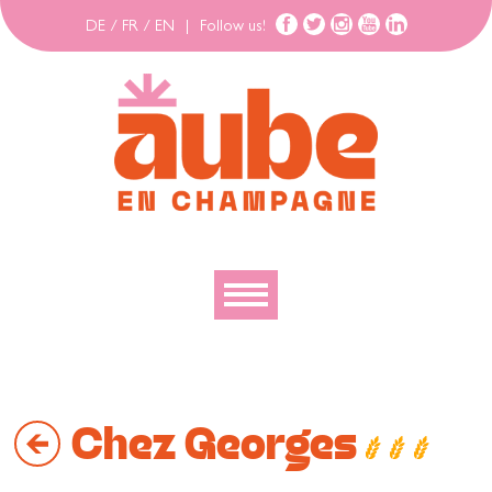
DE
/
FR
/
EN
|
Follow us!
To discover
To explore
Chez Georges
To move
To stay