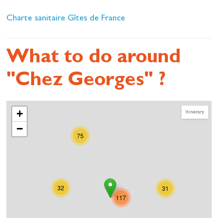
Charte sanitaire Gîtes de France
What to do around
"Chez Georges" ?
+
Itinerary
−
75
32
31
117